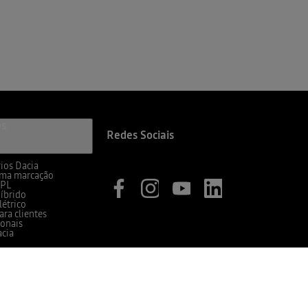
os
Redes Sociais
ios Dacia
uma marcação
GPL
íbrido
létrico
ara clientes
ionais
acia