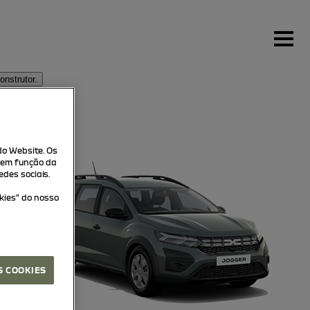
nstrutor.
vidros, etc.).
do Website. Os
 em função da
des sociais.
okies" do nosso
S COOKIES