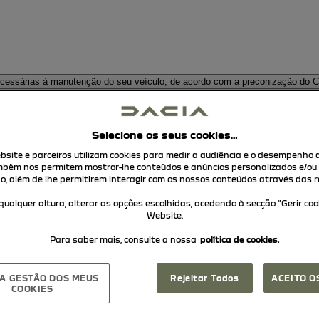
ecessárias à manutenção do seu veículo, de acordo com a preconização do Co
a substituição das peças de desgaste (ex.: pastilhas travão, escovas, limpa-
Selecione os seus cookies…
site e parceiros utilizam cookies para medir a audiência e o desempenho 
mbém nos permitem mostrar-lhe conteúdos e anúncios personalizados e/ou
ão, além de lhe permitirem interagir com os nossos conteúdos através das re
qualquer altura, alterar as opções escolhidas, acedendo à secção "Gerir co
Website.
Para saber mais, consulte a nossa
política de cookies.
 A GESTÃO DOS MEUS
Rejeitar Todos
ACEITO O
COOKIES