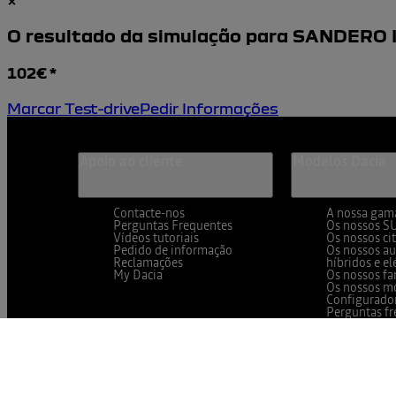
×
O resultado da simulação para
SANDERO II
102
€ *
Marcar Test-drive
Pedir Informações
Apoio ao cliente
Modelos Dacia
Contacte-nos
A nossa gam
Perguntas Frequentes
Os nossos S
Vídeos tutoriais
Os nossos ci
Pedido de informação
Os nossos a
Reclamações
híbridos e el
My Dacia
Os nossos fa
Os nossos m
Configurado
Perguntas fr
dos automóv