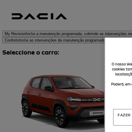
My Revision
Inclui a manutenção programada, cobrindo as intervenções n
Conforto
Inclui as intervenções da manutenção programada (My Revision) e 
Seleccione o carro:
O nosso Web
cookies ta
localizaç
Poderá, em 
FAZER