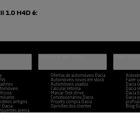
I 1.0 H4D
é:
Compre o seu Dacia
Links diret
a
Ofertas de automóveis Dacia
Acessór
UVs
Automóveis novos em stock
Fazer 
tadinos
Automóveis usados
Dacia 
utomóveis
Calcular retoma
Dacia H
étricos
Marcar Test-drive
Dacia E
miliares
Concessionários Dacia
Dacia p
odelos antigos
Projeto compra Dacia
profiss
r Dacia
Opiniões dos clientes
Blog D
equentes acerca
eis